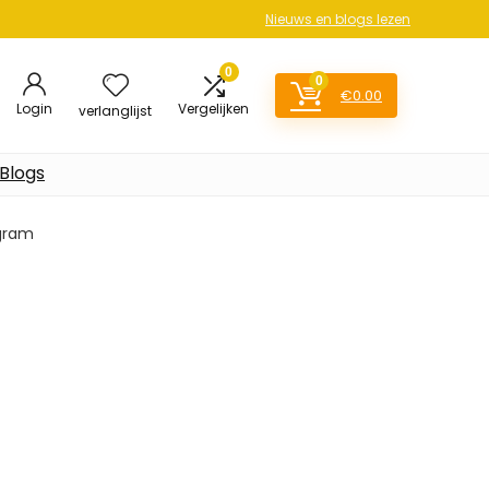
Nieuws en blogs lezen
0
0
€
0.00
Login
Vergelijken
verlanglijst
Blogs
 gram