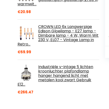
warmwit…
€
20.98
CROWN LED 6x Langwerpige
Edison Gloeilamp - E27 lamp -
Dimbare lamp - 4 W, Warm Wit
230 V, EL07 - Vintage Lamp in
Retro…
€
59.99
Industriële v-intage 5 lichten
kroonluchter plafondlamp
hanger hangend licht met
metalen kooi zwart Gebruik
E12…
€
266.47