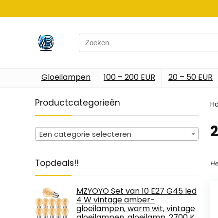
Search
for:
Gloeilampen
100 – 200 EUR
20 – 50 EUR
Productcategorieën
H
‎
Een categorie selecteren
Topdeals!!
He
MZYOYO Set van 10 E27 G45 led
4 W vintage amber-
gloeilampen, warm wit, vintage
gloeilampen, gloeilamp, 2700 K,