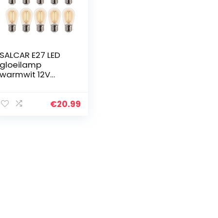
SALCAR E27 LED
gloeilamp
warmwit 12V
laagspanning LED
peer, Retro /
Vintage Edison
€
20.99
LED filament, niet
dimbaar – 10
stuks