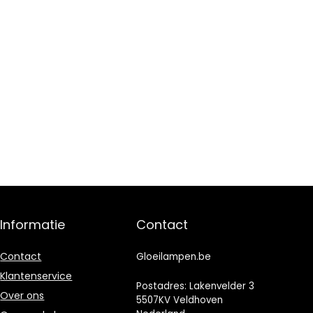
Informatie
Contact
Contact
Gloeilampen.be
Klantenservice
Postadres: Lakenvelder 3
Over ons
5507KV Veldhoven