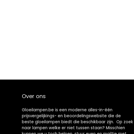
Over ons
Gloeilampen.be is een moderne alles-in-één
prijsvergelijkings- en beoordelingswebsite die de
beste gloeilampen biedt die beschikbaar zijn. Op zoek
naar lampen welke er niet tussen staan? Misschien
kunnen we u toch helpen, stuur even en mailtje met