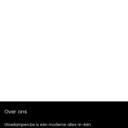
Over ons
Gloeilampen.be is een moderne alles-in-één