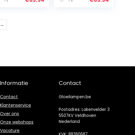
mp in
Lamp in
tro/Antieke
Retro/Antieke
ok…
Look…
→
Informatie
Contact
Contact
Gloeilampen.be
Klantenservice
Postadres: Lakenvelder 3
Over ons
5507KV Veldhoven
Nederland
Onze webshops
Vacature
KVK: 88360687