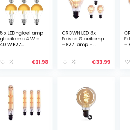
6 x LED-gloeilamp
CROWN LED 3x
CR
gloeilamp 4 W =
Edison Gloeilamp
Ed
40 W E27
– E27 lamp –
– 
kopspiegel goud
Dimbare lamp – 4
Di
extra warm wit
W, Warm Wit 230
W,
2200 K retro
V, EL03 – Vintage
V,
€
21.98
€
33.99
nostalgie
Lamp in
La
Retro/Antieke
Re
Look…
Lo