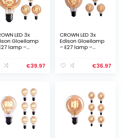
OWN LED 3x
CROWN LED 3x
ison Gloeilamp
Edison Gloeilamp
E27 lamp –
– E27 lamp –
mbare lamp – 4
Dimbare lamp – 4
 Warm Wit 230
W, Warm Wit 230
 EL18 – Vintage
V, EL19 – Vintage
€
39.97
€
36.97
mp in
Lamp in
tro/Antieke
Retro/Antieke
ok…
Look…