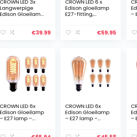
CROWN LED 3x
CROWN LED 6 x
CR
Langwerpige
Edison gloeilamp
Ed
Edison Gloeilamp
E27-fitting,
– 
– E27 lamp –
dimbaar, 4W,
Di
Dimbare lamp – 4
2200K, warmwit,
W,
W, Warm Wit 230
230V, VS18, met
V,
€
39.99
€
59.95
V, EL07 – Vintage
vintage
La
Lamp in Retro…
spiraalfilament…
Re
Lo
CROWN LED 6x
CROWN LED 6x
CR
Edison Gloeilamp
Edison Gloeilamp
Ed
– E27 lamp –
– E27 lamp –
– 
Dimbare lamp – 4
Dimbare lamp – 4
Di
W, Warm Wit 230
W, Warm Wit 230
W,
V, EL06 – Vintage
V, EL10 – Vintage
V,
€
65.94
€
45.58