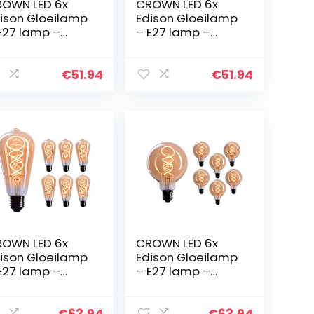
OWN LED 6x
CROWN LED 6x
ison Gloeilamp
Edison Gloeilamp
E27 lamp –
– E27 lamp –
mbare lamp – 4
Dimbare lamp – 4
 Warm Wit 230
W, Warm Wit 230
 EL03 – Vintage
V, EL04 – Vintage
€
51.94
€
51.94
mp in
Lamp in
tro/Antieke
Retro/Antieke
ok…
Look…
OWN LED 6x
CROWN LED 6x
ison Gloeilamp
Edison Gloeilamp
E27 lamp –
– E27 lamp –
mbare lamp – 4
Dimbare lamp – 4
 Warm Wit 230
W, Warm Wit 230
 EL17 – Vintage
V, EL19 – Vintage
€
63.94
€
63.94