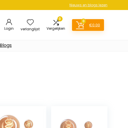
Nieuws en blogs lezen
0
0
€
0.00
Login
Vergelijken
verlanglijst
Blogs