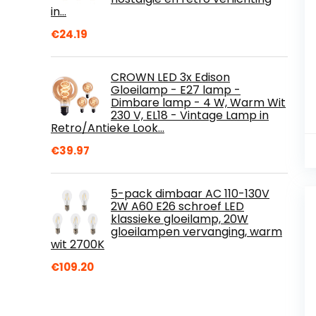
in…
€
24.19
CROWN LED 3x Edison
Gloeilamp - E27 lamp -
Dimbare lamp - 4 W, Warm Wit
230 V, EL18 - Vintage Lamp in
Retro/Antieke Look…
€
39.97
5-pack dimbaar AC 110-130V
2W A60 E26 schroef LED
klassieke gloeilamp, 20W
gloeilampen vervanging, warm
wit 2700K
€
109.20