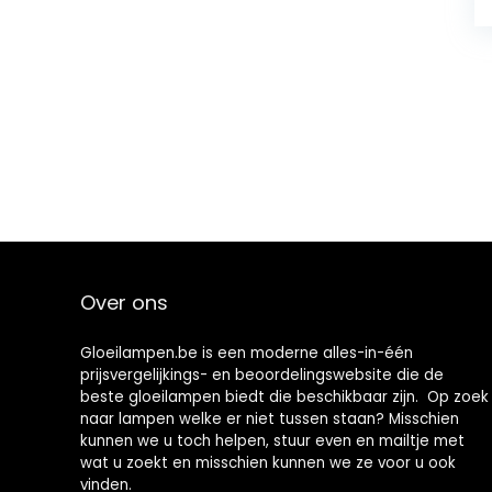
Over ons
Gloeilampen.be is een moderne alles-in-één
prijsvergelijkings- en beoordelingswebsite die de
beste gloeilampen biedt die beschikbaar zijn. Op zoek
naar lampen welke er niet tussen staan? Misschien
kunnen we u toch helpen, stuur even en mailtje met
wat u zoekt en misschien kunnen we ze voor u ook
vinden.