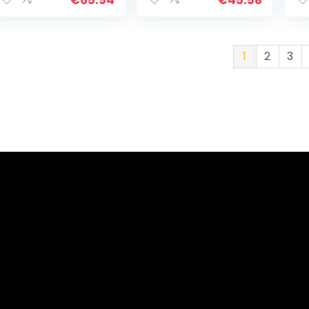
Lamp in
Lamp in
La
Retro/Antieke
Retro/Antieke
Re
Look…
Look…
Lo
1
2
3