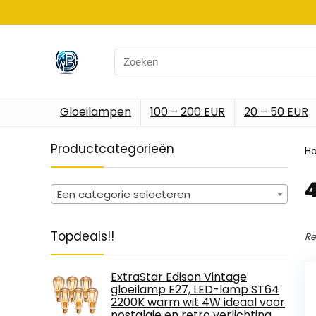
Search
for:
Gloeilampen
100 – 200 EUR
20 – 50 EUR
Productcategorieën
H
‎
Een categorie selecteren
Topdeals!!
Re
ExtraStar Edison Vintage
gloeilamp E27, LED-lamp ST64
2200K warm wit 4W ideaal voor
nostalgie en retro verlichting