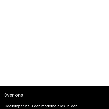
Over ons
Gloeilampen.be is een moderne alles-in-één