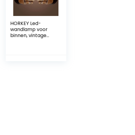
HORKEY Led-
wandlamp voor
binnen, vintage
wandlamp voor
slaapkamer,
woonkamer,
trappenhuis, hal,
sokkel E27
(zonder…