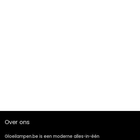
Over ons
Gloeilampen.be is een moderne alles-in-één