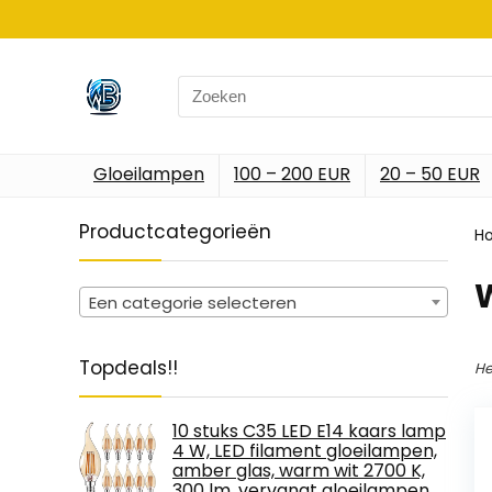
Search
for:
Gloeilampen
100 – 200 EUR
20 – 50 EUR
Productcategorieën
H
Een categorie selecteren
Topdeals!!
He
10 stuks C35 LED E14 kaars lamp
4 W, LED filament gloeilampen,
amber glas, warm wit 2700 K,
300 lm, vervangt gloeilampen…