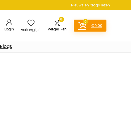
Nieuws en blogs lezen
0
0
€
0.00
Login
Vergelijken
verlanglijst
Blogs