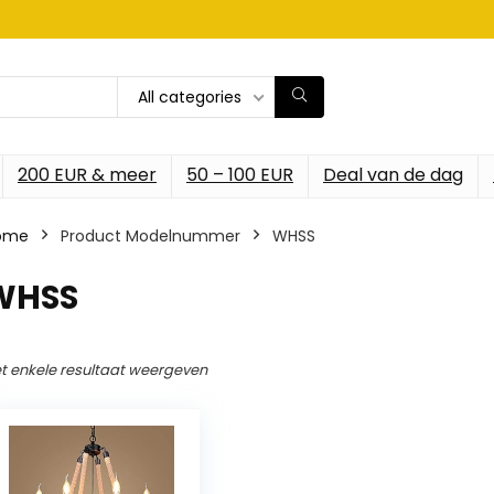
All categories
200 EUR & meer
50 – 100 EUR
Deal van de dag
ome
Product Modelnummer
‎WHSS
‎WHSS
t enkele resultaat weergeven