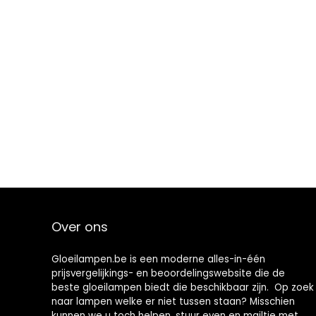
Over ons
Gloeilampen.be is een moderne alles-in-één
prijsvergelijkings- en beoordelingswebsite die de
beste gloeilampen biedt die beschikbaar zijn. Op zoek
naar lampen welke er niet tussen staan? Misschien
kunnen we u toch helpen, stuur even en mailtje met