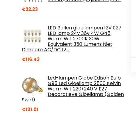
€
22.23
LED Bollen gloeilampen 12V E27
LED lamp 24v 36v 4W G45
Warm Wit 2700K 30W
Equivalent 350 Lumens Niet
Dimbare AC/DC 12…
€
116.43
Led-lampen Globe Edison Bulb
G95 Led Gloeilamp 2500 Kelvin
Warm Wit 220/240 V E27
Decoratieve Gloeilamp (Golden
Swirl)
€
131.01