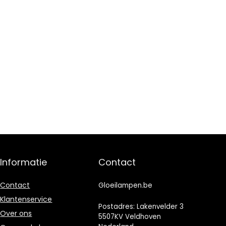
Informatie
Contact
Contact
Gloeilampen.be
Klantenservice
Postadres: Lakenvelder 3
Over ons
5507KV Veldhoven