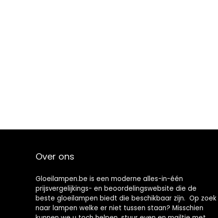
Over ons
Gloeilampen.be is een moderne alles-in-één
prijsvergelijkings- en beoordelingswebsite die de
beste gloeilampen biedt die beschikbaar zijn. Op zoek
naar lampen welke er niet tussen staan? Misschien
kunnen we u toch helpen, stuur even en mailtje met