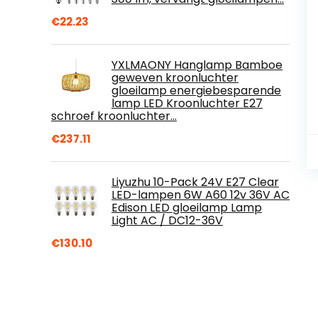
€
22.23
YXLMAONY Hanglamp Bamboe
geweven kroonluchter
gloeilamp energiebesparende
lamp LED Kroonluchter E27
schroef kroonluchter…
€
237.11
Liyuzhu 10-Pack 24V E27 Clear
LED-lampen 6W A60 12v 36V AC
Edison LED gloeilamp Lamp
Light AC / DC12-36V
€
130.10