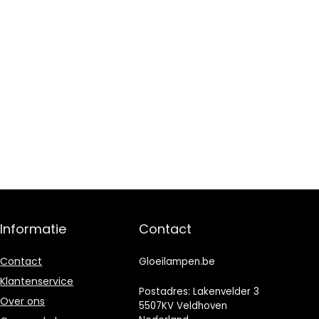
Informatie
Contact
Contact
Gloeilampen.be
Klantenservice
Postadres: Lakenvelder 3
Over ons
5507KV Veldhoven