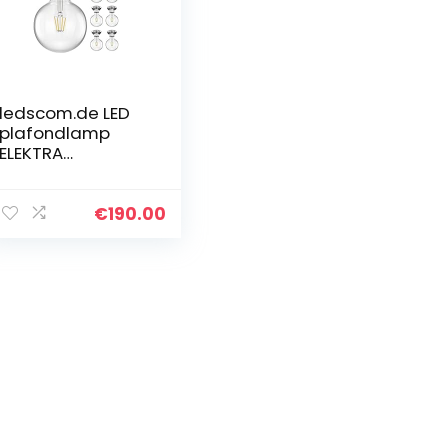
ledscom.de LED
plafondlamp
ELEKTRA
Porseleinen
zilveren bol incl.
E27 G125 lampen
€
190.00
warmwit per stuk
838lm, 10 st.