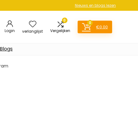
Nieuws en blogs lezen
0
0
€
0.00
Login
Vergelijken
verlanglijst
Blogs
 gram