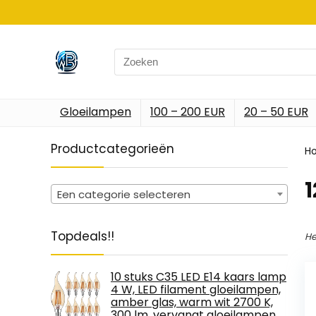
Search
for:
Gloeilampen
100 – 200 EUR
20 – 50 EUR
Productcategorieën
H
‎
Een categorie selecteren
Topdeals!!
He
10 stuks C35 LED E14 kaars lamp
4 W, LED filament gloeilampen,
amber glas, warm wit 2700 K,
300 lm, vervangt gloeilampen…