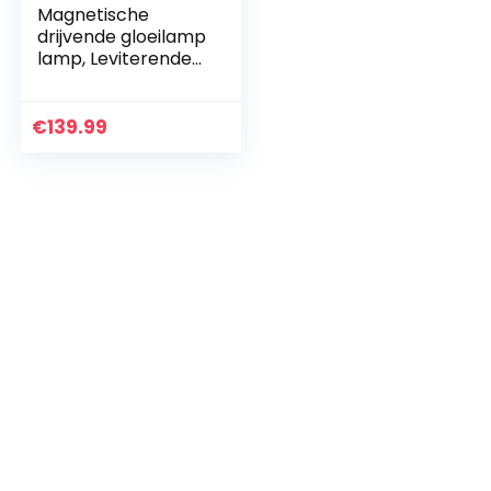
Magnetische
drijvende gloeilamp
lamp, Leviterende
LED-lamp
Bureaulamp
Roterende Levitatie
€
139.99
Draadloze lamp
Decoratieve…