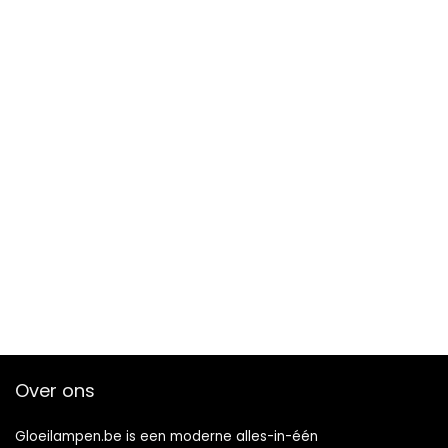
Over ons
Gloeilampen.be is een moderne alles-in-één