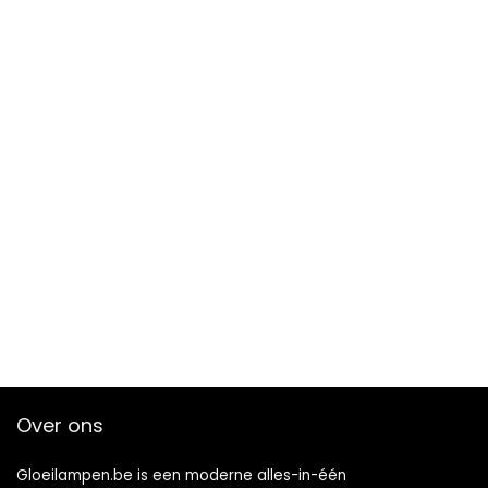
Over ons
Gloeilampen.be is een moderne alles-in-één