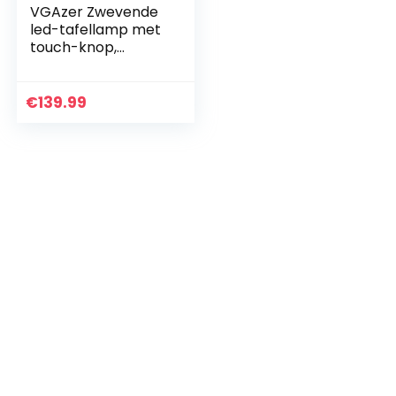
VGAzer Zwevende
led-tafellamp met
touch-knop,
magnetisch, in
fraaie houtlook,
draadloze led-
€
139.99
gloeilamp,
decoratieve lamp…