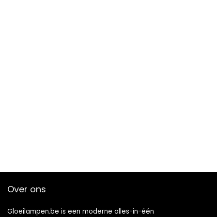
Over ons
Gloeilampen.be is een moderne alles-in-één