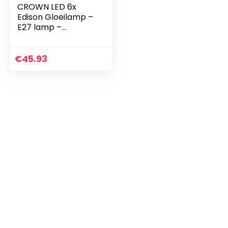
CROWN LED 6x
Edison Gloeilamp –
E27 lamp –
Dimbare lamp – 4
W, Warm Wit 230 V,
EL28 – Vintage
€
45.93
Lamp in
Retro/Antieke
Look…