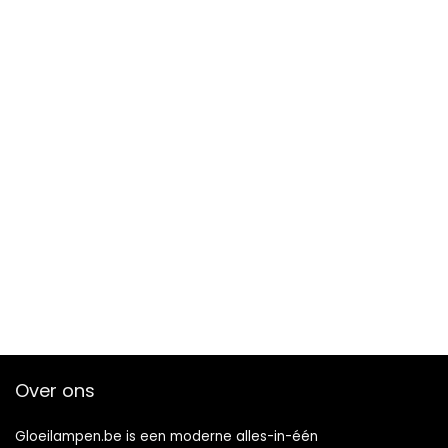
Over ons
Gloeilampen.be is een moderne alles-in-één