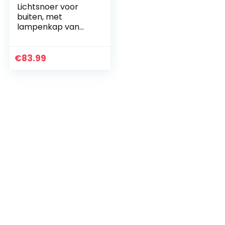
Lichtsnoer voor
buiten, met
lampenkap van
staal, vintage-stijl,
10 gloeidraad, E27,
LED, warmwit,
€
83.99
VINTY LIGHT 6 m