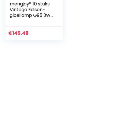
mengjay® 10 stuks
Vintage Edison-
gloeilamp G95 3W
300LM 3000 K LED
Diamond Star
Retro gloeilamp
€
145.48
Warm Wit AC 220-
240V…