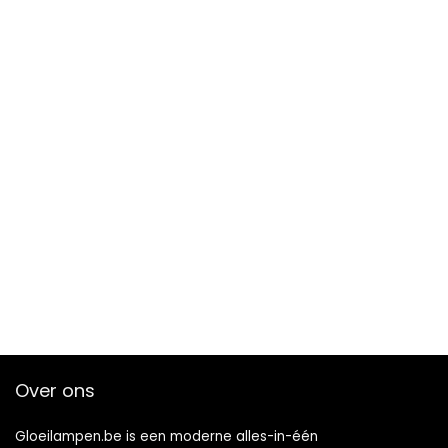
Over ons
Gloeilampen.be is een moderne alles-in-één