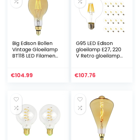
Big Edison Bollen
G95 LED Edison
Vintage Gloeilamp
gloeilamp E27, 220
BT118 LED Filament
V Retro gloeilamp
6W DIFFABLE
8 W (vervangt 40
540LM 220V E27
W) niet dimbaar
Decoratieve
vintage Squirrel
€
104.99
€
107.76
gloeilamp
kooi stijl LED…