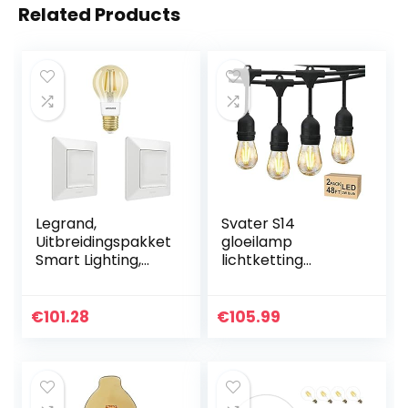
Related Products
Legrand,
Svater S14
Uitbreidingspakket
gloeilamp
Smart Lighting,
lichtketting
spraakbesturing
buiten,15Meter 15
(Alexa, Google,
Stuks LED voor
Apple), dimbare
binnen en buiten,
€
101.28
€
105.99
intelligente
elektrisch
gloeilamp, 2…
aangedreven,
waterdicht…