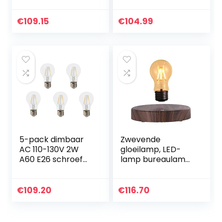
Decoratie
6W DIFFABLE
Gloeilamp, 320lm
540LM 220V E27
E27 Basis 2200k
Decoratieve
€
109.15
€
104.99
Warm Licht AC85-
gloeilamp
265V Niet…
5-pack dimbaar
Zwevende
AC 110-130V 2W
gloeilamp, LED-
A60 E26 schroef
lamp bureaulamp,
LED klassieke
magnetische
gloeilamp, 20W
zwevende
gloeilampen
zwevende
€
109.20
€
116.70
vervanging, warm
draadloze, 360
wit 2700K
graden draadloze
automatische…