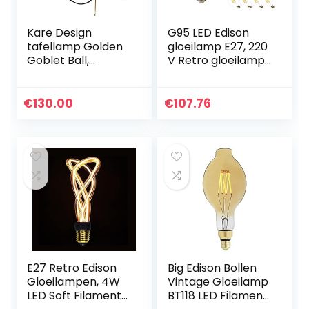
Kare Design
G95 LED Edison
tafellamp Golden
gloeilamp E27, 220
Goblet Ball,
V Retro gloeilamp
35x27x27cm
8 W (vervangt 40
W) niet dimbaar
vintage Squirrel
€
130.00
€
107.76
kooi stijl LED…
E27 Retro Edison
Big Edison Bollen
Gloeilampen, 4W
Vintage Gloeilamp
LED Soft Filament
BT118 LED Filament