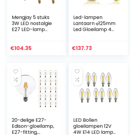
Mengjay 5 stuks
Led-lampen
3W LED nostalgie
Lantaarn φ125mm
E27 LED-lamp
Led Gloeilamp 4W
gloeilamp Retro
Diammble 2000K
Edison 220V warm
Warmte Glow
wit A19 gloeilamp
Edison
€
104.35
€
137.73
filament
Decoratieve
draadlamp…
Gloeilamp
220/240V E27
20-delige E27-
LED Bollen
Edison-gloeilamp,
gloeilampen 12V
E27-fitting,
4W E14 LED lamp