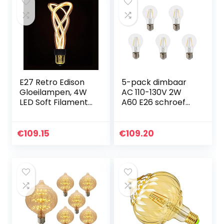
E27 Retro Edison
5-pack dimbaar
Gloeilampen, 4W
AC 110-130V 2W
LED Soft Filament
A60 E26 schroef
Decoratie
LED klassieke
Gloeilamp, 320lm
gloeilamp, 20W
E27 Basis 2200k
gloeilampen
€
109.15
€
109.20
Warm Licht AC85-
vervanging, warm
265V Niet…
wit 2700K