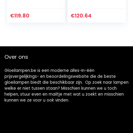
geschikt voor
C35 DC12V for RV
montage op E27-
Camper Marine,
gloeilampen.
Solar Power Licht
€
119.80
€
120.64
(G125, 8 W, 220 V)
en Off Grid 10-
warmwit (2200…
Pack
Over ons
Gloeilampen.be is een moderne alles-in-één
prijsvergelijkings- en beoordelingswebsite die de beste
gloeilampen biedt die beschikbaar zijn. Op zoek naar lampen
welke er niet tussen staan? Misschien kunnen we u toch
helpen, stuur even en mailtje met wat u zoekt en misschien
kunnen we ze voor u ook vinden.