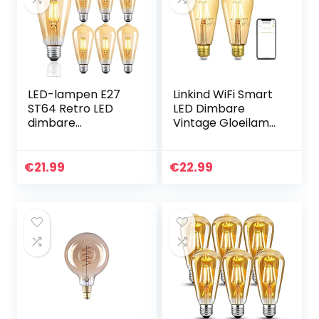
LED-lampen E27
Linkind WiFi Smart
ST64 Retro LED
LED Dimbare
dimbare
Vintage Gloeilamp
gloeilampen warm
ST64, 4.5W Edison
wit 2700K
Schroef E27 Licht,
spaarlamp retro
350lm, Eekhoorn
€
21.99
€
22.99
gloeilamp 360 °
Cage, 2200K
graden
Zacht…
stralingshoek…