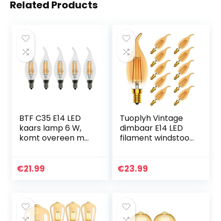
Related Products
BTF C35 E14 LED
Tuoplyh Vintage
kaars lamp 6 W,
dimbaar E14 LED
komt overeen met
filament windstoot
60 W gloeilampen,
kaarslamp, 4W
2700 K warm wit
vervangt 40 Watt
kandelaar E14
gloeilamp, warm
€
21.99
€
23.99
lamp, dimbaar,
wit 2700K, CRI
600 lm…
>80…