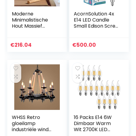
Moderne
AcornSolution 4x
Minimalistische
E14 LED Candle
Hout Massief
Small Edison Screw
Houten Edison
Cap, E14 niet-
Gloeilamp Kleine
dimbaar Warm Wit
Ijzeren Kooi
2700K 4W (4
€
216.04
€
500.00
Smeedijzeren
Pack)
Lamp Cover
Edison…
WHSS Retro
16 Packs E14 6W
gloeilamp
Dimbaar Warm
industriële wind
Wit 2700K LED
zwart ronde zes
Gloeilampen