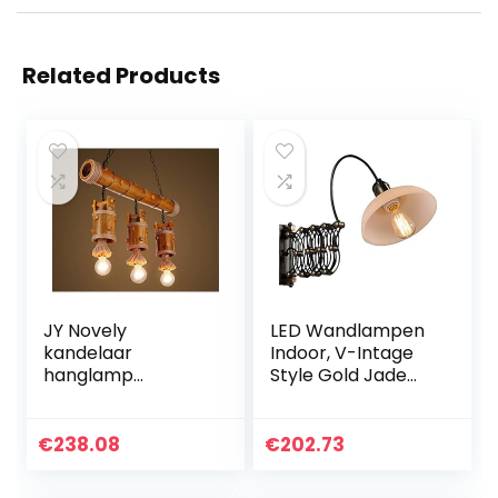
Related Products
JY Novely
LED Wandlampen
kandelaar
Indoor, V-Intage
hanglamp
Style Gold Jade
bamboe licht +
Wandlamp Lamp
E27 gloeilampen
Wandkandelaar
hanger van ijzer
met Frosted Glass
€
238.08
€
202.73
henneptouw kap +
Dome Shade
woonkamer
Gebruik 1…