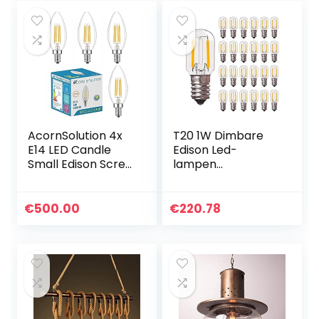
restaurant bar…
AcornSolution 4x
T20 1W Dimbare
E14 LED Candle
Edison Led-
Small Edison Screw
lampen
Cap, E14 niet-
Buisvormige Led
dimbaar Warm Wit
Gloeilamp Helder
2700K 4W (4
Glas 2200K
€
500.00
€
220.78
Pack)
Koelkast
Opknoping Mini
Lampen