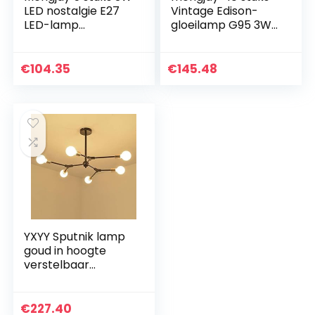
LED nostalgie E27
Vintage Edison-
LED-lamp
gloeilamp G95 3W
gloeilamp Retro
300LM 3000 K LED
Edison 220V warm
Diamond Star
wit A19 gloeilamp
Retro gloeilamp
€
104.35
€
145.48
filament
Warm Wit AC 220-
draadlamp…
240V…
YXYY Sputnik lamp
goud in hoogte
verstelbaar
hanglamp
eetkamer metaal
sfeervolle
€
227.40