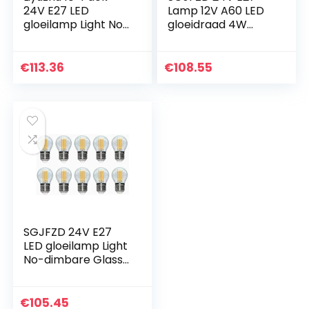
24V E27 LED
Lamp 12V A60 LED
gloeilamp Light No-
gloeidraad 4W
dimbare Glass Blub
Retro Glas Edison
lampen 12V LED
36V gloeilamp te
Edison
vervangen
€
113.36
€
108.55
Kroonluchter 36V
Gloeiende
E27 G45 Vintage…
Kroonluchters AC…
SGJFZD 24V E27
LED gloeilamp Light
No-dimbare Glass
Blub lampen 12V
LED Edison
Kroonluchter 36V
€
105.45