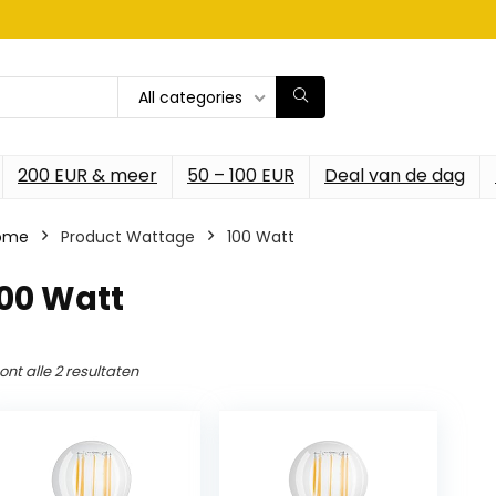
All categories
200 EUR & meer
50 – 100 EUR
Deal van de dag
ome
Product Wattage
‎100 Watt
100 Watt
ont alle 2 resultaten