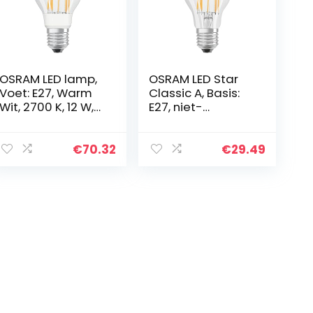
OSRAM LED lamp,
OSRAM LED Star
Voet: E27, Warm
Classic A, Basis:
Wit, 2700 K, 12 W,
E27, niet-
vervanging voor
dimbaar, Warm
100 W gloeilamp,
Wit, 2700 K, 11 W,
LED Retrofit
vervanging voor
€
70.32
€
29.49
CLASSIC A DIM, set
100 W gloeilamp,
van…
helder, LED…