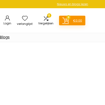
Nieuws en blogs lezen
0
0
€
0.00
Login
Vergelijken
verlanglijst
Blogs