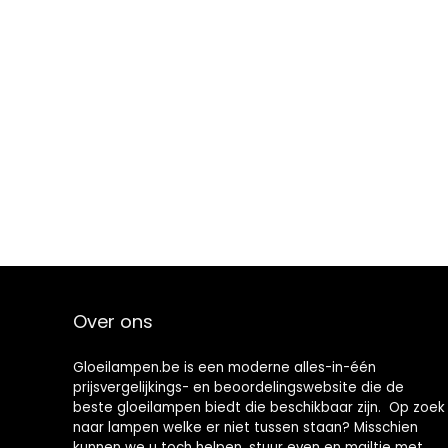
Over ons
Gloeilampen.be is een moderne alles-in-één
prijsvergelijkings- en beoordelingswebsite die de
beste gloeilampen biedt die beschikbaar zijn. Op zoek
naar lampen welke er niet tussen staan? Misschien
kunnen we u toch helpen, stuur even en mailtje met