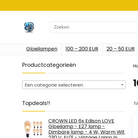
Search
for:
Gloeilampen
100 – 200 EUR
20 – 50 EUR
Productcategorieën
H
‎
Een categorie selecteren
Topdeals!!
To
CROWN LED 6x Edison LOVE
Gloeilamp - E27 lamp -
Dimbare lamp - 4 W, Warm Wit
230 V, EL01 - Vintage Lamp in