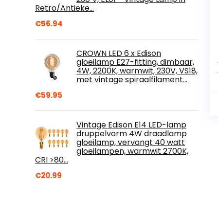
Retro/Antieke…
€
56.94
CROWN LED 6 x Edison
gloeilamp E27-fitting, dimbaar,
4W, 2200K, warmwit, 230V, VS18,
met vintage spiraalfilament…
€
59.95
Vintage Edison E14 LED-lamp
druppelvorm 4W draadlamp
gloeilamp, vervangt 40 watt
gloeilampen, warmwit 2700K,
CRI >80…
€
20.99