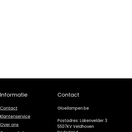
Informatie
Contact
Contact
Gloeilampen.be
Klantenservice
Postadres: Lakenvelder 3
Over ons
5507KV Veldhoven