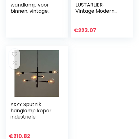
wandlamp voor
LUSTARLIER,
binnen, vintage
Vintage Modern
wandlamp voor
Mildy Century
slaapkamer,
hanglamp met E27
woonkamer,
gloeilamp, kleur
€
223.07
trappenhuis, hal,
hanger van
sokkel E27
smeedijzer voor
(zonder…
woonkamer…
YXYY Sputnik
hanglamp koper
industriële
hanglampen in
hoogte verstelbaar
creativiteit
€
210.82