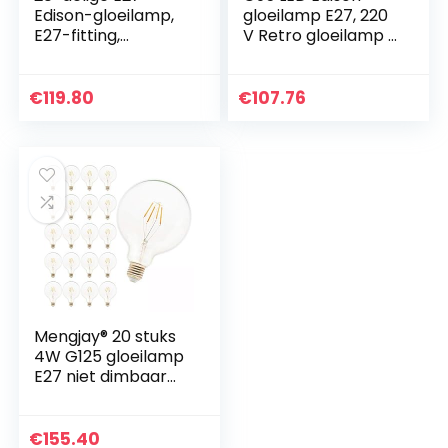
Edison-gloeilamp,
gloeilamp E27, 220
E27-fitting,
V Retro gloeilamp 8
geschikt voor
W (vervangt 40 W)
montage op E27-
niet dimbaar
gloeilampen. (G125,
vintage Squirrel
€
119.80
€
107.76
8 W, 220 V)
kooi stijl LED…
warmwit (2200…
Mengjay® 20 stuks
4W G125 gloeilamp
E27 niet dimbaar
LED 4 gloeilamp
gloeilamp warm wit
2900K Edison
€
155.40