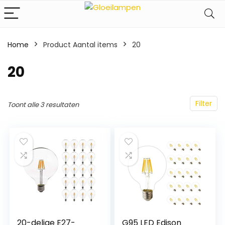
Home
Product Aantal items
‎20
‎20
Filter
Toont alle 3 resultaten
20-delige E27-
G95 LED Edison