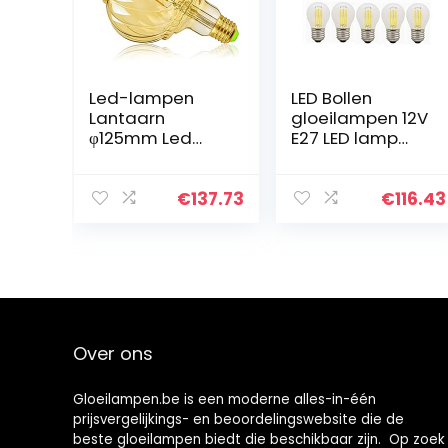
Led-lampen
LED Bollen
Lantaarn
gloeilampen 12V
φ125mm Led
E27 LED lamp
Gloeilamp 4W
24v 36v 4W G45
Diammble
Warm Wit 2700K
2000K Warmte
30W Equivalent
€
137.73
€
116.43
Glow Edison
350 Lumens Niet
Decoratieve
Dimbare AC/DC
Gloeilamp
12…
220/240V E27
Over ons
Gloeilampen.be is een moderne alles-in-één
prijsvergelijkings- en beoordelingswebsite die de
beste gloeilampen biedt die beschikbaar zijn. Op zoek