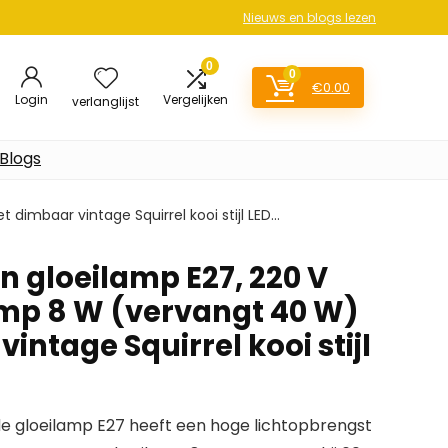
Nieuws en blogs lezen
0
0
€
0.00
Login
Vergelijken
verlanglijst
Blogs
 dimbaar vintage Squirrel kooi stijl LED…
n gloeilamp E27, 220 V
amp 8 W (vervangt 40 W)
intage Squirrel kooi stijl
de gloeilamp E27 heeft een hoge lichtopbrengst