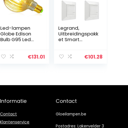
Led-lampen
Legrand,
Globe Edison
Uitbreidingspakk
Bulb G95 Led
et Smart
Gloeilamp 2500
Lighting,
Kelvin Warm Wit
spraakbesturing
220/240 V E27
(Alexa, Google,
€
131.01
€
101.28
Decoratieve
Apple), dimbare
Gloeilamp
intelligente
(Gouden…
gloeilamp, 2…
Informatie
Contact
Contact
Gloeilampen.be
Klantenservice
Postadres: Lakenvelder 3