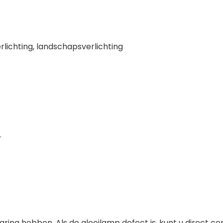
erlichting, landschapsverlichting
.
varing hebben. Als de gloeilamp defect is, kunt u direct