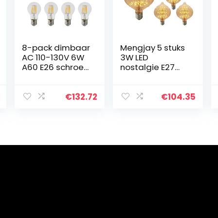
8-pack dimbaar
Mengjay 5 stuks
AC 110-130V 6W
3W LED
A60 E26 schroef
nostalgie E27
LED klassieke
LED-lamp
gloeilamp, 60W
gloeilamp Retro
gloeilampen
Edison 220V
€
132.72
€
104.35
vervanging,
warm wit A19
warm wit 2700K
gloeilamp
filament
draadlamp…