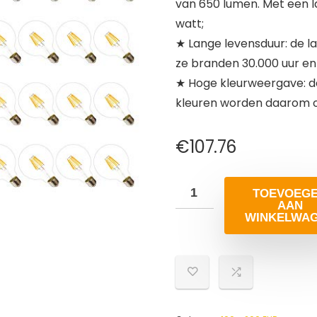
van 650 lumen. Met een l
watt;
★ Lange levensduur: de l
ze branden 30.000 uur en
★ Hoge kleurweergave: de
kleuren worden daarom on
€
107.76
TOEVOEG
AAN
WINKELWA