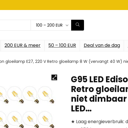
100 – 200 EUR
200 EUR & meer
50 – 100 EUR
Deal van de dag
on gloeilamp E27, 220 V Retro gloeilamp 8 W (vervangt 40 W) niet
G95 LED Ediso
Retro gloeil
niet dimbaar v
LED…
★ Laag energieverbruik: 