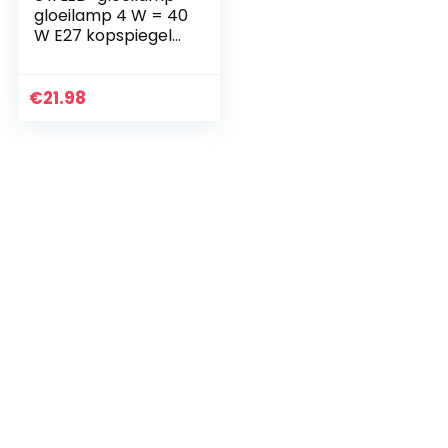
gloeilamp 4 W = 40
W E27 kopspiegel
goud extra warm
wit 2200 K retro
nostalgie
€
21.98