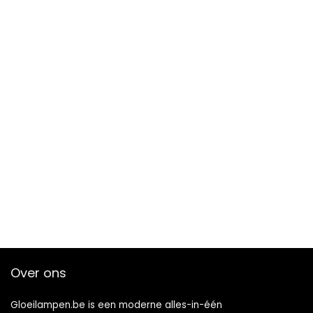
Over ons
Gloeilampen.be is een moderne alles-in-één