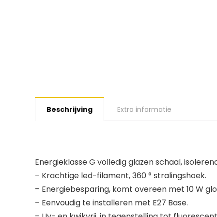
Beschrijving
Extra informatie
Energieklasse G volledig glazen schaal, isolerend
– Krachtige led-filament, 360 ° stralingshoek.
– Energiebesparing, komt overeen met 10 W glo
– Eenvoudig te installeren met E27 Base.
– Uv- en kwikvrij, in tegenstelling tot fluoresce