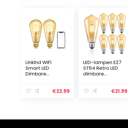
Linkind WiFi
LED-lampen E27
Smart LED
ST64 Retro LED
Dimbare
dimbare
Vintage
gloeilampen
Gloeilamp ST64,
warm wit 2700K
4.5W Edison
spaarlamp retro
€
22.99
€
21.99
Schroef E27
gloeilamp 360 °
Licht, 350lm,
graden
Eekhoorn Cage,
stralingshoek…
2200K Zacht…