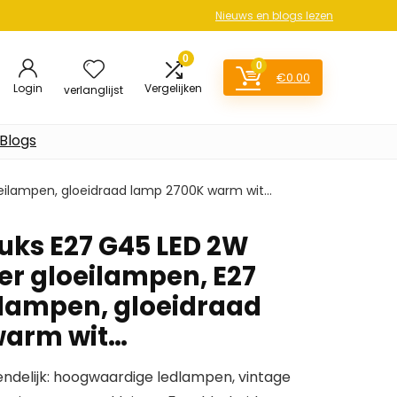
Nieuws en blogs lezen
0
0
€
0.00
Login
Vergelijken
verlanglijst
Blogs
eilampen, gloeidraad lamp 2700K warm wit…
uks E27 G45 LED 2W
r gloeilampen, E27
ilampen, gloeidraad
warm wit…
iendelijk: hoogwaardige ledlampen, vintage