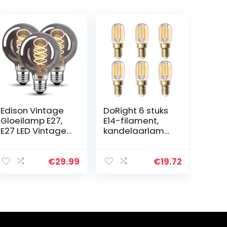
Edison Vintage
DoRight 6 stuks
Gloeilamp E27,
E14-filament,
E27 LED Vintage
kandelaarlamp
Dimbaar 4W
en, 2 W, LED-
Retro LED Lamp
gloeilamp, T22,
Warm Geel
dimbaar,
€
29.99
€
19.72
2700K Edison
vintage
Gloeilamp E27
barnsteenglas,
Vintage…
buislamp…