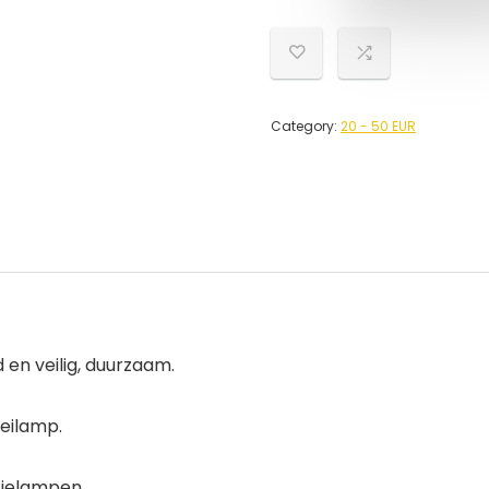
Category:
20 - 50 EUR
 en veilig, duurzaam.
eilamp.
ntielampen