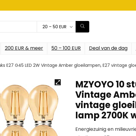
20 – 50 EUR
200 EUR & meer
50 – 100 EUR
Deal van de dag
ks E27 G45 LED 2W Vintage Amber gloeilampen, E27 vintage glo
MZYOYO 10 st
Vintage Ambe
vintage gloe
lamp 2700K 
Energiezuinig en milieuvr