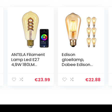
ANTELA Filament
Edison
Lamp Led E27
gloeilamp,
4,9W 180LM
Dobee Edison
Smart Lamp RGB
Vintage LED-
Dimbare ,
lamp E27
Compatibel met
(4W/220V)
€
23.99
€
22.88
Alexa Google
2600-2700K
Home, Warm Wit
Retro gloeilamp
Licht 1800k…
vintage antieke
gloeilamp…