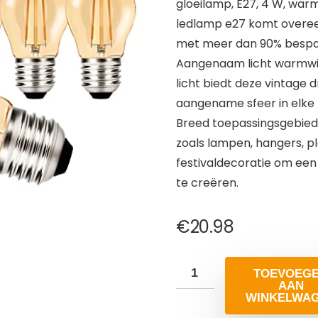
gloeilamp, E27, 4 W, warm
ledlamp e27 komt overeen
met meer dan 90% bespar
Aangenaam licht warmwit:
licht biedt deze vintage
aangename sfeer in elke 
Breed toepassingsgebied:
zoals lampen, hangers, pl
festivaldecoratie om een
te creëren.
€
20.98
TOEVOEG
AAN
WINKELWA