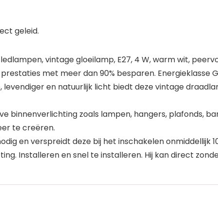
ct geleid.
e ledlampen, vintage gloeilamp, E27, 4 W, warm wit, peer
e prestaties met meer dan 90% besparen. Energieklasse 
evendiger en natuurlijk licht biedt deze vintage draadl
e binnenverlichting zoals lampen, hangers, plafonds, ban
eer te creëren.
odig en verspreidt deze bij het inschakelen onmiddellijk 
ing. Installeren en snel te installeren. Hij kan direct zo