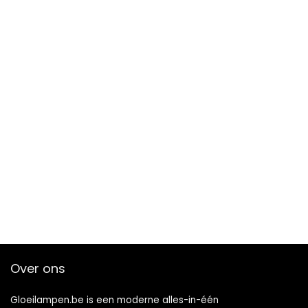
Over ons
Gloeilampen.be is een moderne alles-in-één