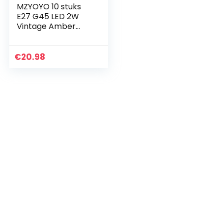
MZYOYO 10 stuks
E27 G45 LED 2W
Vintage Amber
gloeilampen, E27
vintage
gloeilampen,
€
20.98
gloeidraad lamp
2700K warm wit…