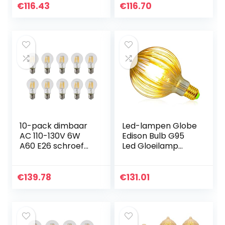
Equivalent 350
zwevende
€
116.43
€
116.70
Lumens Niet
draadloze, 360
Dimbare AC/DC
graden draadloze
12…
automatische…
10-pack dimbaar
Led-lampen Globe
AC 110-130V 6W
Edison Bulb G95
A60 E26 schroef
Led Gloeilamp
LED klassieke
2500 Kelvin Warm
gloeilamp, 60W
Wit 220/240 V E27
gloeilampen
Decoratieve
€
139.78
€
131.01
vervanging, warm
Gloeilamp
wit 2700K
(Gouden…