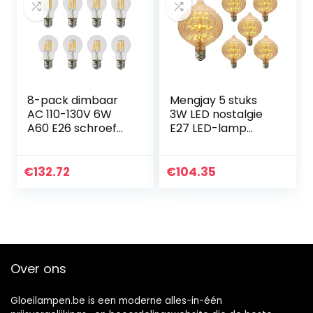
8-pack dimbaar
Mengjay 5 stuks
AC 110-130V 6W
3W LED nostalgie
A60 E26 schroef
E27 LED-lamp
LED klassieke
gloeilamp Retro
gloeilamp, 60W
Edison 220V warm
gloeilampen
wit A19 gloeilamp
€
132.72
€
104.35
vervanging, warm
filament
wit 2700K
draadlamp…
Over ons
Gloeilampen.be is een moderne alles-in-één