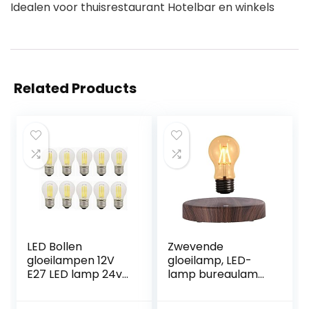
Idealen voor thuisrestaurant Hotelbar en winkels
Related Products
LED Bollen
Zwevende
gloeilampen 12V
gloeilamp, LED-
E27 LED lamp 24v
lamp bureaulamp,
36v 4W G45 Warm
magnetische
Wit 2700K 30W
zwevende