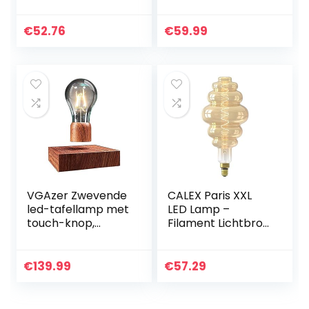
lm warm licht
E27 lamp –
2700 K
Dimbare lamp – 4
W, Warm Wit 230
€
52.76
€
59.99
V, EL07 – Vintage
Lamp in Retro…
VGAzer Zwevende
CALEX Paris XXL
led-tafellamp met
LED Lamp –
touch-knop,
Filament Lichtbron
magnetisch, in
E27 Gold –
fraaie houtlook,
Decoratieve
draadloze led-
Stijlvolle
€
139.99
€
57.29
gloeilamp,
Verlichting – 6W –
decoratieve lamp…
Gloeilamp Warm
Wit…