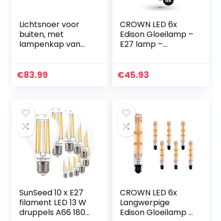
Lichtsnoer voor
CROWN LED 6x
buiten, met
Edison Gloeilamp –
lampenkap van
E27 lamp –
staal, vintage-stijl,
Dimbare lamp – 4
10 gloeidraad, E27,
W, Warm Wit 230
LED, warmwit,
V, EL28 – Vintage
€
83.99
€
45.93
VINTY LIGHT 6 m
Lamp in
Retro/Antieke
Look…
SunSeed 10 x E27
CROWN LED 6x
filament LED 13 W
Langwerpige
druppels A66 1800
Edison Gloeilamp –