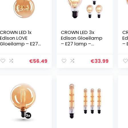
CROWN LED 1x
CROWN LED 3x
CR
Edison LOVE
Edison Gloeilamp
Ed
Gloeilamp – E27
– E27 lamp –
– 
lamp – Dimbare
Dimbare lamp – 4
Di
lamp – 4 W, Warm
W, Warm Wit 230
W,
Wit 230 V, EL27 –
V, EL03 – Vintage
V,
€
56.49
€
33.99
Vintage Lamp in
Lamp in
La
Retro/Antieke…
Retro/Antieke
Re
Look…
Lo