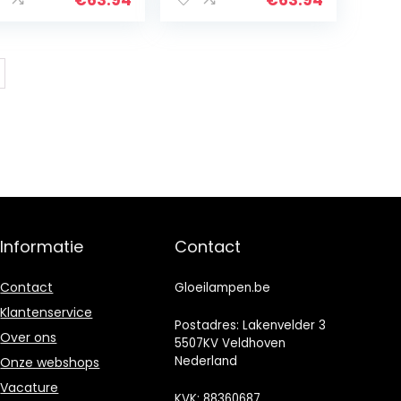
mp in
Lamp in
tro/Antieke
Retro/Antieke
ok…
Look…
Informatie
Contact
Contact
Gloeilampen.be
Klantenservice
Postadres: Lakenvelder 3
Over ons
5507KV Veldhoven
Nederland
Onze webshops
Vacature
KVK: 88360687