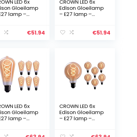
OWN LED 6x
CROWN LED 6x
ison Gloeilamp
Edison Gloeilamp
E27 lamp –
– E27 lamp –
mbare lamp – 4
Dimbare lamp – 4
 Warm Wit 230
W, Warm Wit 230
 EL03 – Vintage
V, EL04 – Vintage
€
51.94
€
51.94
mp in
Lamp in
tro/Antieke
Retro/Antieke
ok…
Look…
OWN LED 6x
CROWN LED 6x
ison Gloeilamp
Edison Gloeilamp
E27 lamp –
– E27 lamp –
mbare lamp – 4
Dimbare lamp – 4
 Warm Wit 230
W, Warm Wit 230
 EL17 – Vintage
V, EL19 – Vintage
€
63.94
€
63.94