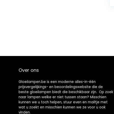
Over ons
Gloeilampen.be is een moderne alles-in-één
prijsvergelijkings- en beoordelingswebsite die de
beste gloeilampen biedt die beschikbaar zijn. Op zoek
naar lampen welke er niet tussen staan? Misschien
kunnen we u toch helpen, stuur even en mailtje met
wat u zoekt en misschien kunnen we ze voor u ook
vinden.