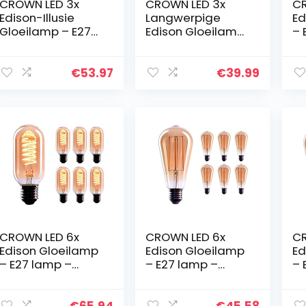
CROWN LED 3x
CROWN LED 3x
CR
Edison-Illusie
Langwerpige
Ed
Gloeilamp – E27
Edison Gloeilamp
– 
lamp – Dimbare
– E27 lamp –
Di
lamp – 4 W, Warm
Dimbare lamp – 4
W,
Wit 230 V, EL26 –
W, Warm Wit 230
V,
€
53.97
€
39.99
Vintage Lamp in
V, EL07 – Vintage
La
Retro…
Lamp in Retro…
Re
Lo
CROWN LED 6x
CROWN LED 6x
CR
Edison Gloeilamp
Edison Gloeilamp
Ed
– E27 lamp –
– E27 lamp –
– 
Dimbare lamp – 4
Dimbare lamp – 4
Di
W, Warm Wit 230
W, Warm Wit 230
W,
V, EL06 – Vintage
V, EL10 – Vintage
V,
€
65.94
€
45.58