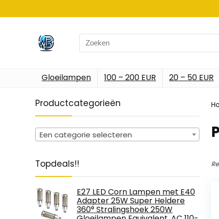
Search
for:
Gloeilampen
100 – 200 EUR
20 – 50 EUR
Productcategorieën
H
‎
Een categorie selecteren
Topdeals!!
Re
E27 LED Corn Lampen met E40
Adapter 25W Super Heldere
360° Stralingshoek 250W
Gloeilampen Equivalent, AC 110-