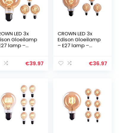
OWN LED 3x
CROWN LED 3x
ison Gloeilamp
Edison Gloeilamp
E27 lamp –
– E27 lamp –
mbare lamp – 4
Dimbare lamp – 4
 Warm Wit 230
W, Warm Wit 230
 EL18 – Vintage
V, EL19 – Vintage
€
39.97
€
36.97
mp in
Lamp in
tro/Antieke
Retro/Antieke
ok…
Look…