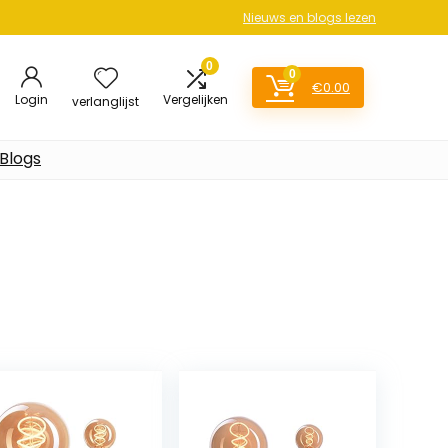
Nieuws en blogs lezen
0
0
€
0.00
Login
Vergelijken
verlanglijst
Blogs