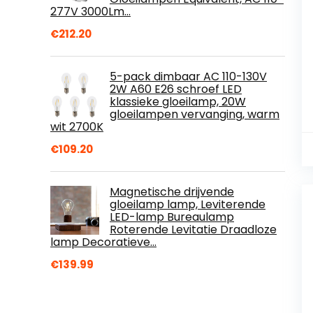
277V 3000Lm…
€
212.20
5-pack dimbaar AC 110-130V
2W A60 E26 schroef LED
klassieke gloeilamp, 20W
gloeilampen vervanging, warm
wit 2700K
€
109.20
Magnetische drijvende
gloeilamp lamp, Leviterende
LED-lamp Bureaulamp
Roterende Levitatie Draadloze
lamp Decoratieve…
€
139.99