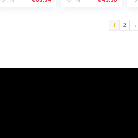
Lamp in
Lamp in
La
Retro/Antieke
Retro/Antieke
Re
Look…
Look…
Lo
1
2
→