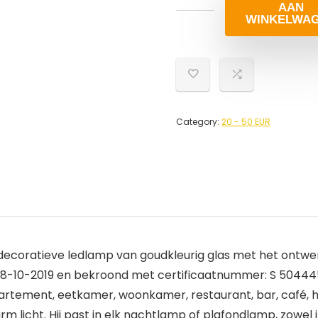
AAN
WINKELWA
Category:
20 - 50 EUR
decoratieve ledlamp van goudkleurig glas met het ontwe
p 18-10-2019 en bekroond met certificaatnummer: S 504445
partement, eetkamer, woonkamer, restaurant, bar, café, h
 licht. Hij past in elk nachtlamp of plafondlamp, zowel 