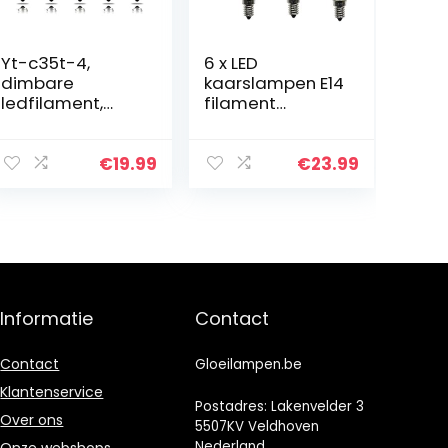
Yt-c35t-4,
6 x LED
dimbare
kaarslampen E14
ledfilament,
filament
kaarsvormige
dimbaar 6 W,
gloeilamp,
warm wit 2700
warm wit, 2700
K, helder glas,
€
19.99
€
23.99
K, E14
vervangt 60
kandelaarbode
watt gloeilamp,
m, vlam vorm
AC 220 V-AC
buigpunt, komt…
240…
Informatie
Contact
Contact
Gloeilampen.be
Klantenservice
Postadres: Lakenvelder 3
Over ons
5507KV Veldhoven
Nederland