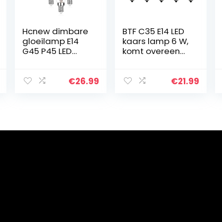
Hcnew dimbare
BTF C35 E14 LED
gloeilamp E14
kaars lamp 6 W,
G45 P45 LED
komt overeen
warm wit 2700K,
met 60 W
806LM hoog
gloeilampen,
lumen, 6.5W
2700 K warm wit
€
26.99
€
21.99
vervangt 60W
kandelaar E14
gloeilamp retro
lamp, dimbaar,
gloeilampen…
600 lm…