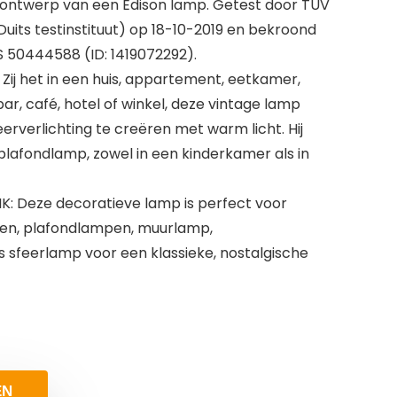
 ontwerp van een Edison lamp. Getest door TÜV
Duits testinstituut) op 18-10-2019 en bekroond
 50444588 (ID: 1419072292).
ij het in een huis, appartement, eetkamer,
r, café, hotel of winkel, deze vintage lamp
rverlichting te creëren met warm licht. Hij
plafondlamp, zowel in een kinderkamer als in
: Deze decoratieve lamp is perfect voor
en, plafondlampen, muurlamp,
sfeerlamp voor een klassieke, nostalgische
EN