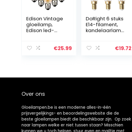
Edison Vintage
DoRight 6 stuks
gloeilamp,
E14-filament,
Edison led-
kandelaarlamp
lamp, warm wit,
en, 2 W, LED-
E27, 4 W, retro
gloeilamp, T22,
gloeilamp,
dimbaar,
€
25.99
€
19.72
vintage, antieke
vintage
gloeilamp,
barnsteenglas,
ideaal voor…
buislamp…
Over ons
Gloeilampen.be is een moderne alles-in-één
prijsvergelijkings- en beoordelingswebsite die de
beste gloeilampen biedt die beschikbaar zijn. Op zoek
naar lampen welke er niet tussen staan? Misschien
kunnen we u toch helpen, stuur even en mailtje met