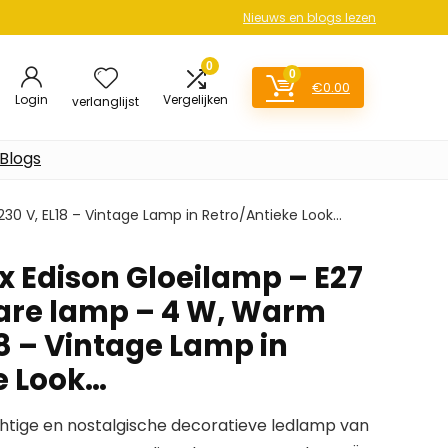
Nieuws en blogs lezen
0
0
€
0.00
Login
Vergelijken
verlanglijst
Blogs
0 V, EL18 – Vintage Lamp in Retro/Antieke Look…
 Edison Gloeilamp – E27
are lamp – 4 W, Warm
18 – Vintage Lamp in
e Look…
htige en nostalgische decoratieve ledlamp van