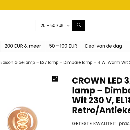
20 – 50 EUR
200 EUR & meer
50 – 100 EUR
Deal van de dag
Edison Gloeilamp – E27 lamp – Dimbare lamp – 4 W, Warm Wit 23
CROWN LED 3x
lamp – Dimb
Wit 230 V, EL
Retro/Antiek
GETESTE KWALITEIT: prac