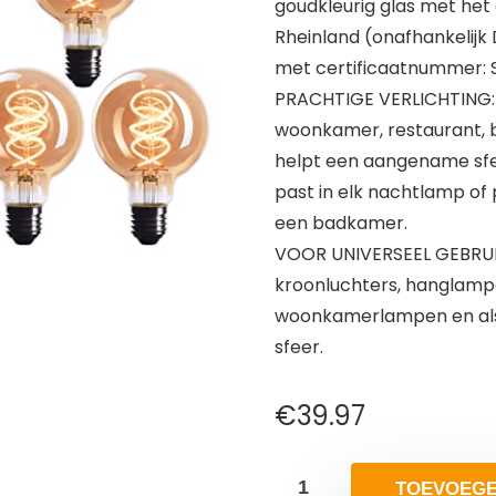
goudkleurig glas met het
Rheinland (onafhankelijk 
met certificaatnummer: S
PRACHTIGE VERLICHTING: Z
woonkamer, restaurant, ba
helpt een aangename sfee
past in elk nachtlamp of 
een badkamer.
VOOR UNIVERSEEL GEBRUIK
kroonluchters, hanglamp
woonkamerlampen en als 
sfeer.
€
39.97
TOEVOEG