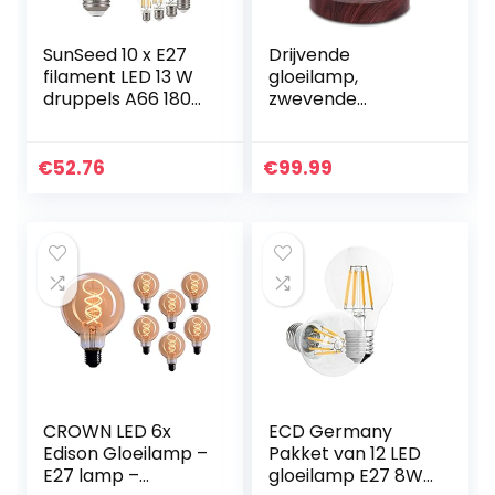
SunSeed 10 x E27
Drijvende
filament LED 13 W
gloeilamp,
druppels A66 1800
zwevende
lm warm licht
draadloze LED-
2700 K
lamp Bureaulamp
Magnetische
€
52.76
€
99.99
levitatie Rotatie
gloeilampen
(Ronde Bruine…
CROWN LED 6x
ECD Germany
Edison Gloeilamp –
Pakket van 12 LED
E27 lamp –
gloeilamp E27 8W