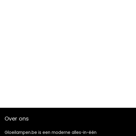
Over ons
Gloeilampen.be is een moderne alles-in-één