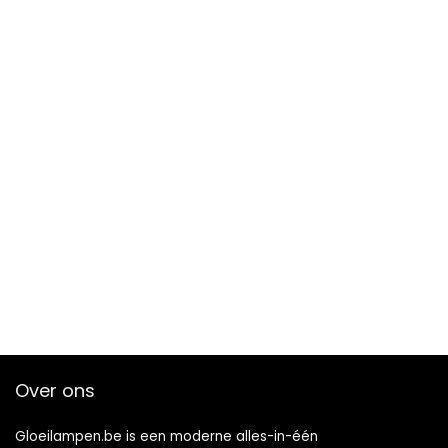
Over ons
Gloeilampen.be is een moderne alles-in-één