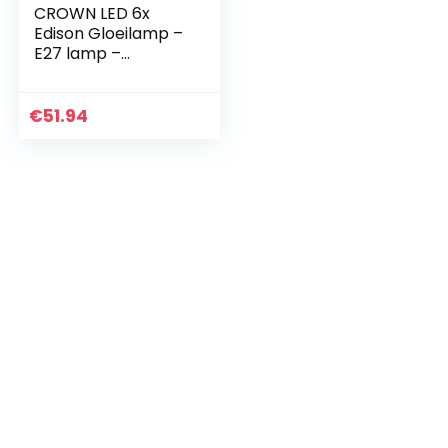
CROWN LED 6x
Edison Gloeilamp –
E27 lamp –
Dimbare lamp – 4
W, Warm Wit 230 V,
EL03 – Vintage
€
51.94
Lamp in
Retro/Antieke
Look…