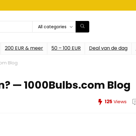
All categories
200 EUR & meer
50 – 100 EUR
Deal van de dag
com Blog
n? — 1000Bulbs.com Blog
125
Views