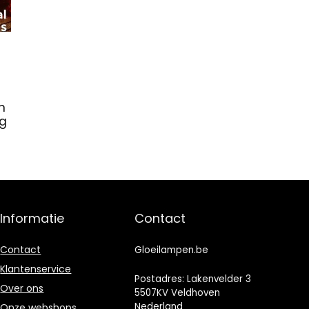
n
og
Informatie
Contact
Contact
Gloeilampen.be
Klantenservice
Postadres: Lakenvelder 3
Over ons
5507KV Veldhoven
Nederland
Onze webshops