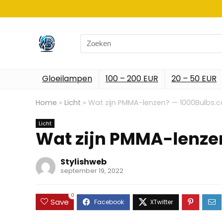
Search
for:
Gloeilampen
100 – 200 EUR
20 – 50 EUR
Home
»
Licht
»
Wat zijn PMMA-lenzen? — 1000Bulbs.
Licht
Wat zijn PMMA-lenze
Stylishweb
september 19, 2022
0
Save