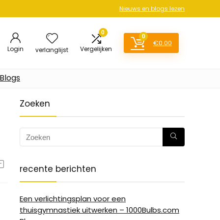
Nieuws en blogs lezen
0
0
€
0.00
Login
Vergelijken
verlanglijst
Blogs
Zoeken
recente berichten
Een verlichtingsplan voor een
thuisgymnastiek uitwerken – 1000Bulbs.com