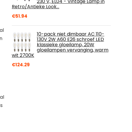
230 V, EL04 - Vintage Lamp in
Retro/Antieke Look…
€
51.94
l 
10-pack niet dimbaar AC 110-
 
130V 2W A60 E26 schroef LED
klassieke gloeilamp, 20W
gloeilampen vervanging, warm
wit 2700K
€
124.29
l 
s 