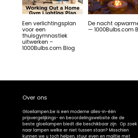
Een verlichtingsplan
De nacht opwarm
voor een
— 1000Bulbs.com 
thuisgymnastiek
uitwerken –
1000Bulbs.com Blog
Over ons
Gloeilampen.be is een moderne alles-in-één
prijsvergelijkings- en beoordelingswebsite die de
beste gloeilampen biedt die beschikbaar zijn. Op zoek
naar lampen welke er niet tussen staan? Misschien
kunnen we u toch helpen, stuur even en mailtje met