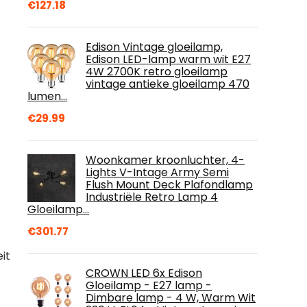
€
127.18
Edison Vintage gloeilamp,
Edison LED-lamp warm wit E27
4W 2700K retro gloeilamp
vintage antieke gloeilamp 470
lumen…
€
29.99
Woonkamer kroonluchter, 4-
Lights V-Intage Army Semi
Flush Mount Deck Plafondlamp
Industriële Retro Lamp 4
Gloeilamp…
€
301.77
t 
CROWN LED 6x Edison
Gloeilamp - E27 lamp -
Dimbare lamp - 4 W, Warm Wit