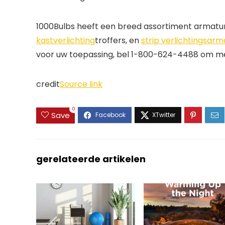
1000Bulbs heeft een breed assortiment armat
kastverlichting
troffers, en 
strip verlichtingsar
voor uw toepassing, bel 1-800-624-4488 om met
credit
Source link
0
Save
gerelateerde artikelen