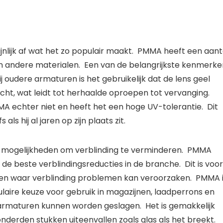
jnlijk af wat het zo populair maakt.  PMMA heeft een aanta
 andere materialen.  Een van de belangrijkste kenmerken
ij oudere armaturen is het gebruikelijk dat de lens geel 
ht, wat leidt tot herhaalde oproepen tot vervanging.  
 echter niet en heeft het een hoge UV-tolerantie.  Dit 
 als hij al jaren op zijn plaats zit.
 mogelijkheden om verblinding te verminderen.  PMMA 
 de beste verblindingsreducties in de branche.  Dit is voora
ren waar verblinding problemen kan veroorzaken.  PMMA i
laire keuze voor gebruik in magazijnen, laadperrons en 
armaturen kunnen worden geslagen.  Het is gemakkelijk 
onderden stukken uiteenvallen zoals glas als het breekt.